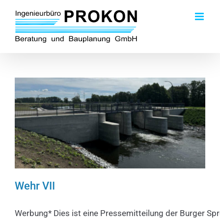
Zum
Inhalt
springen
Wehr VII
Werbung* Dies ist eine Pressemitteilung der Burger Spr
Wehr VII