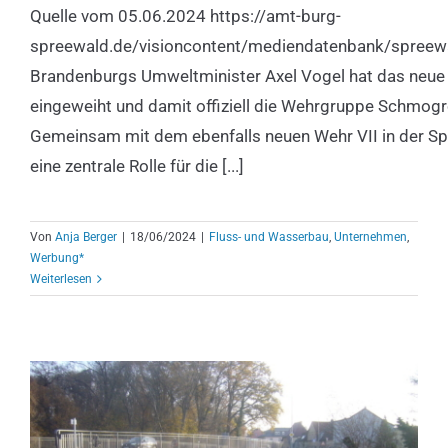
Quelle vom 05.06.2024 https://amt-burg-
Fluss- und Wasserbau
Unternehmen
Werbung*
spreewald.de/visioncontent/mediendatenbank/spreewa
Brandenburgs Umweltminister Axel Vogel hat das neue
eingeweiht und damit offiziell die Wehrgruppe Schmog
Gemeinsam mit dem ebenfalls neuen Wehr VII in der Sp
eine zentrale Rolle für die [...]
Von
Anja Berger
|
18/06/2024
|
Fluss- und Wasserbau
,
Unternehmen
,
Werbung*
Weiterlesen