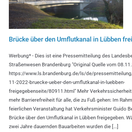
Brücke über den Umflutkanal in Lübben fr
Brücke über den Umflutkanal in
Werbung* - Dies ist eine Pressemitteilung des Landesb
Lübben freigegeben
Straßenwesen Brandenburg "Original Quelle vom 08.11
Werbung*
https://www.ls.brandenburg.de/ls/de/pressemitteilung
11-2022-bruecke-ueber-den-umflutkanal-in-luebben-
freigegebenseite/80911.html" Mehr Verkehrssicherheit 
mehr Barrierefreiheit für alle, die zu Fuß gehen: Im Rah
feierlichen Veranstaltung hat Verkehrsminister Guido 
Brücke über den Umflutkanal in Lübben freigegeben. W
zwei Jahre dauernden Bauarbeiten wurden die [...]