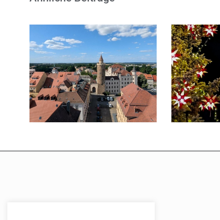
Senf-Sationell:
Gemeinsam
Bet
unterwegs in Bautzen