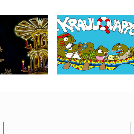
Drachenbootregatta
riebsruhe
2025