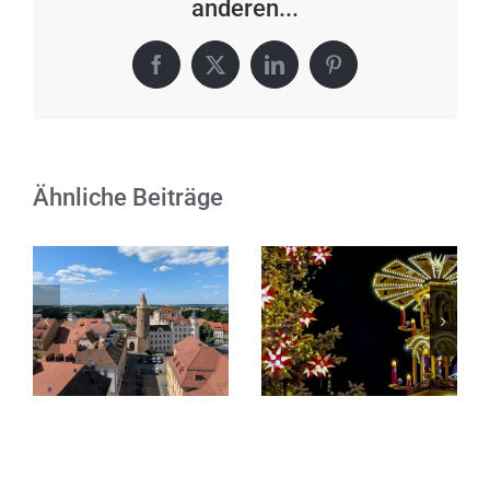
anderen...
Facebook
X
LinkedIn
Pinterest
Ähnliche Beiträge
Senf-
Sationell:
Betriebsruhe
Gemeinsam